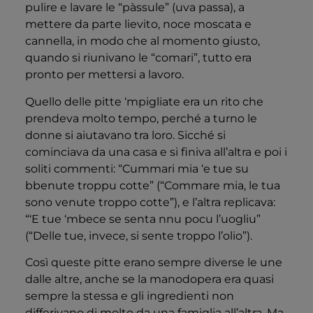
pulire e lavare le “pàssule” (uva passa), a
mettere da parte lievito, noce moscata e
cannella, in modo che al momento giusto,
quando si riunivano le “comari”, tutto era
pronto per mettersi a lavoro.
Quello delle pitte ‘mpigliate era un rito che
prendeva molto tempo, perché a turno le
donne si aiutavano tra loro. Sicché si
cominciava da una casa e si finiva all’altra e poi i
soliti commenti: “Cummari mia ‘e tue su
bbenute troppu cotte” (“Commare mia, le tua
sono venute troppo cotte”), e l’altra replicava:
“‘E tue ‘mbece se senta nnu pocu l’uogliu”
(“Delle tue, invece, si sente troppo l’olio”).
Così queste pitte erano sempre diverse le une
dalle altre, anche se la manodopera era quasi
sempre la stessa e gli ingredienti non
differivano di molto da una famiglia all’altra. Ma