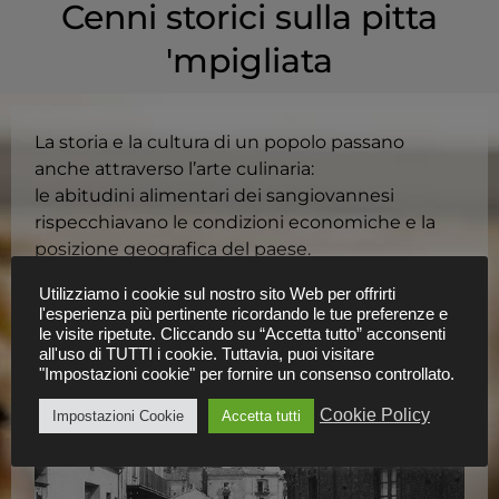
Cenni storici sulla pitta
'mpigliata​
La storia e la cultura di un popolo passano
anche attraverso l’arte culinaria:
le abitudini alimentari dei sangiovannesi
rispecchiavano le condizioni economiche e la
posizione geografica del paese.
L’agricoltura di tipo intensivo dava prodotti quali
Utilizziamo i cookie sul nostro sito Web per offrirti
patate, cavoli, fagioli e ortaggi vari.
l'esperienza più pertinente ricordando le tue preferenze e
Questi prodotti rappresentavano gli alimenti
le visite ripetute. Cliccando su “Accetta tutto” acconsenti
all'uso di TUTTI i cookie. Tuttavia, puoi visitare
della dieta quotidiana
"Impostazioni cookie" per fornire un consenso controllato.
Cookie Policy
Impostazioni Cookie
Accetta tutti