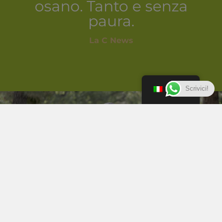
osano. Tanto e senza
paura.
La C News
Scrivici!
Italiano