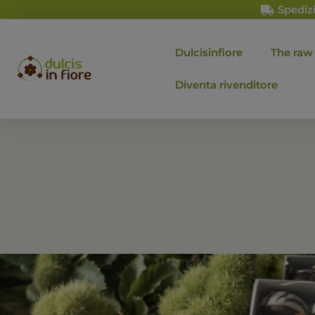
Spedizi
Dulcisinfiore
The raw
Diventa rivenditore