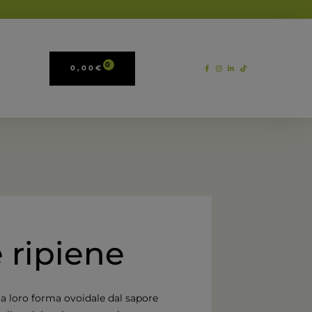
0
0,00
€
 ripiene
a loro forma ovoidale dal sapore