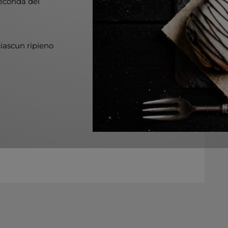
seconda del
iascun ripieno