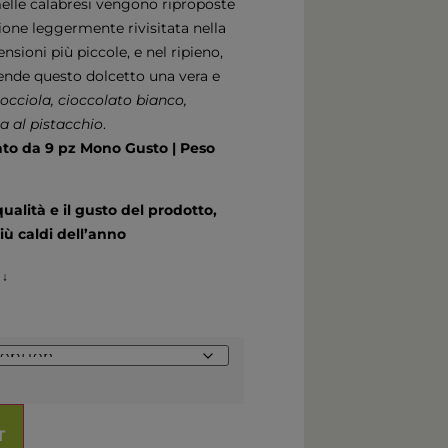
melle calabresi vengono riproposte
sione leggermente rivisitata nella
sioni più piccole, e nel ripieno,
rende questo dolcetto una vera e
occiola, cioccolato bianco,
a al pistacchio
.
ato da 9 pz Mono Gusto | Peso
lità e il gusto del prodotto,
più caldi dell’anno
 ↓
T