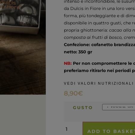
intenso e inconfondibile, le susu
da Dulcis in Fiore in una loro ver
forma, più tondeggiante e di dimen
disponibile in quattro gusti, che 
propria ghiottoneria:
cacao alla n
composta ai frutti di bosco, crem
Confezione: cofanetto brandizz
netto: 350 gr
NB:
Per non compromettere le qua
preferiamo ritirarlo nei periodi 
VEDI VALORI NUTRIZIONALI
8,90
€
GUSTO
ADD TO BASKE