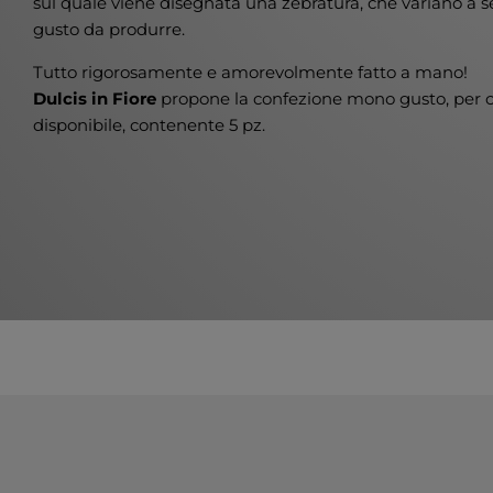
sul quale viene disegnata una zebratura, che variano a 
gusto da produrre.
Tutto rigorosamente e amorevolmente fatto a mano!
Dulcis in Fiore
propone la confezione mono gusto, per c
disponibile, contenente 5 pz.