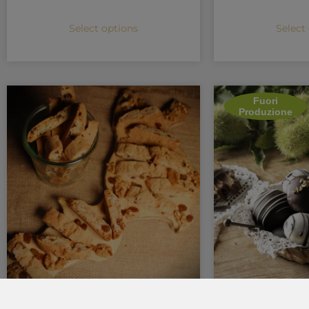
Select options
Select
Fuori
Produzione
Tocchetti – il cantuccio silano
Susumell