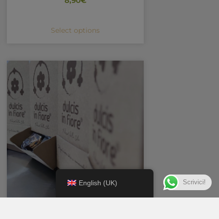
8,90
€
Select options
Scrivici!
English (UK)
Dispenser