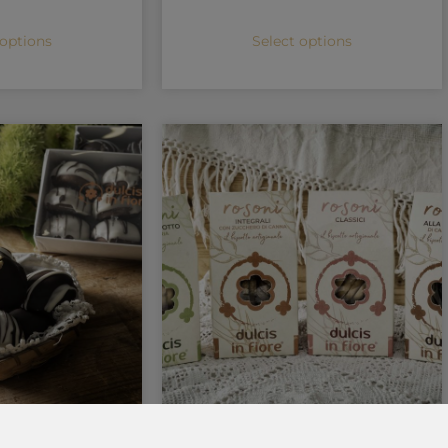
 options
Select options
e ripiene
Rosoni – il biscotto artigianale