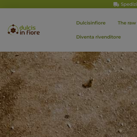
Spedizi
Dulcisinfiore
The raw
Diventa rivenditore