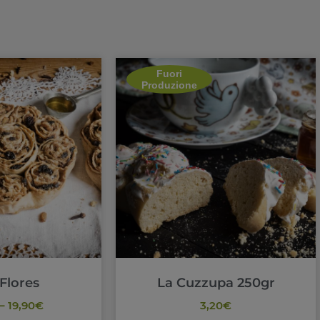
Fuori
Produzione
 Flores
La Cuzzupa 250gr
–
19,90
€
3,20
€